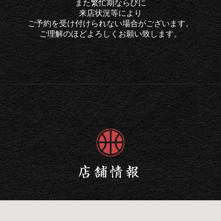
また繁忙期
ならびに
来店状況等
により
ご予約を
受け付けられない場合が
ございます。
ご理解のほど
よろしくお願い致します。