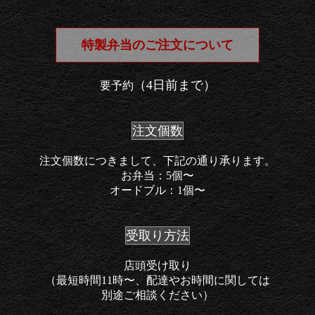
特製弁当の
ご注文について
（4日前まで）
要予約
注文個数
注文個数に
つきまして、
下記の通り承ります。
お弁当：
5個〜
オードブル：
1個〜
受取り方法
店頭受け取り
（最短時間11時〜、
配達や
お時間に関しては
別途ご相談ください）