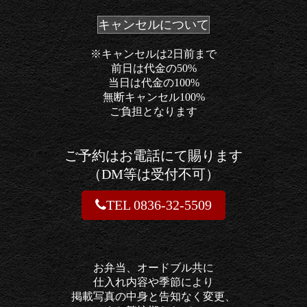
キャンセルについて
※キャンセルは
2日前まで
前日は代金の50%
当日は代金の100%
無断キャンセル100%
ご負担となります
ご予約は
お電話にて
賜ります
（DM等は受付不可）
TEL 0836-32-5509
お弁当、
オードブル共に
仕入れ内容や
季節により
掲載写真の中身と
告知なく変更、