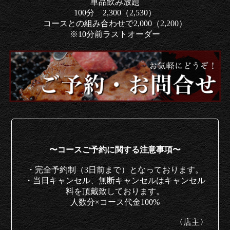
単品飲み放題
100分 2,300（2,530）
コースとの組み合わせで2,000（2,200）
※10分前ラストオーダー
〜コースご予約に関する
注意事項〜
・完全予約制（3日前まで）と
なっております。
・当日キャンセル、
無断キャンセルは
キャンセル
料を
頂戴致しております。
人数分×コース代金100%
〈店主〉